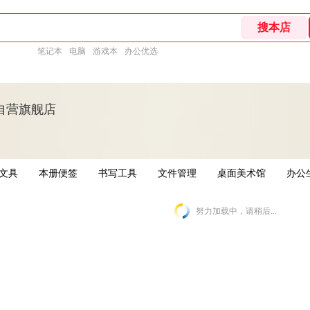
笔记本
电脑
游戏本
办公优选
自营旗舰店
文具
本册便签
书写工具
文件管理
桌面美术馆
办公
努力加载中，请稍后...