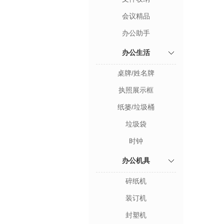
会议精品
办公助手
办公生活
桌牌/姓名牌
执照展示框
纸篓/垃圾桶
垃圾袋
时钟
办公机具
碎纸机
装订机
封塑机