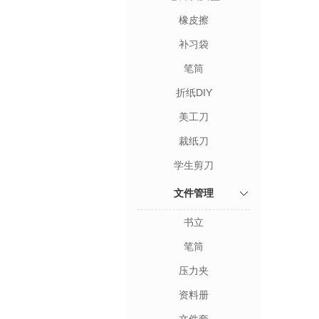
橡皮擦
补习袋
笔筒
折纸DIY
美工刀
裁纸刀
学生剪刀
文件管理
书立
笔筒
压力夹
资料册