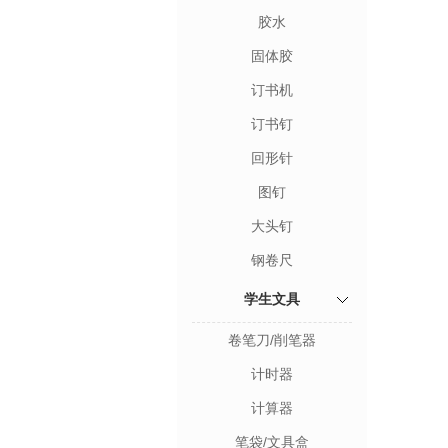
胶水
固体胶
订书机
订书钉
回形针
图钉
大头钉
钢卷尺
学生文具
卷笔刀/削笔器
计时器
计算器
笔袋/文具盒