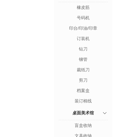
橡皮筋
号码机
印台/印油/印章
订装机
钻刀
铆管
裁纸刀
剪刀
档案盒
装订棉线
桌面美术馆
盲盒收纳
文具收纳