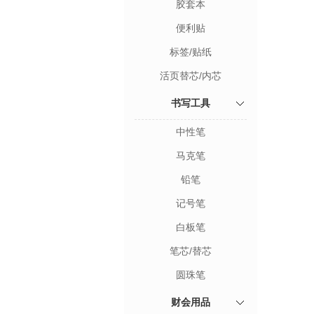
胶套本
便利贴
标签/贴纸
活页替芯/内芯
书写工具
中性笔
马克笔
铅笔
记号笔
白板笔
笔芯/替芯
圆珠笔
财会用品