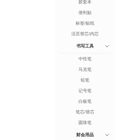
胶套本
便利贴
标签/贴纸
活页替芯/内芯
书写工具
中性笔
马克笔
铅笔
记号笔
白板笔
笔芯/替芯
圆珠笔
财会用品