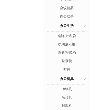
会议精品
办公助手
办公生活
桌牌/姓名牌
执照展示框
纸篓/垃圾桶
垃圾袋
时钟
办公机具
碎纸机
装订机
封塑机