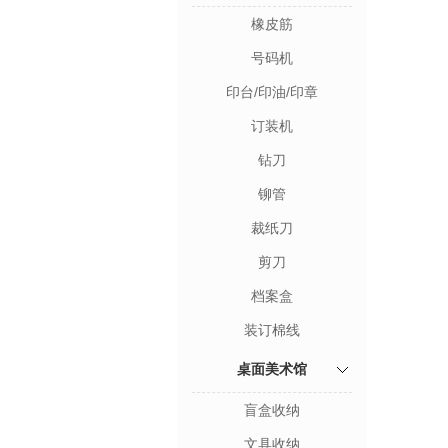
橡皮筋
号码机
印台/印油/印章
订装机
钻刀
铆管
裁纸刀
剪刀
档案盒
装订棉线
桌面美术馆
盲盒收纳
文具收纳