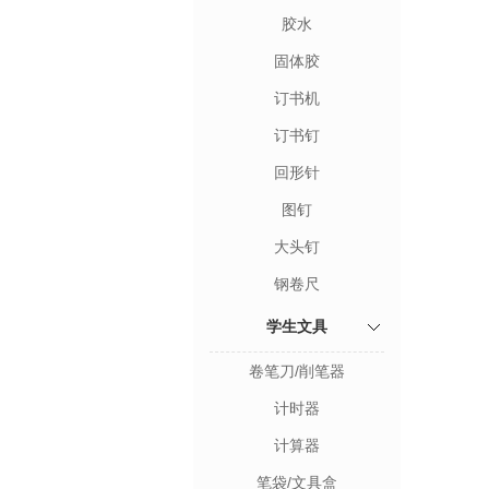
胶水
固体胶
订书机
订书钉
回形针
图钉
大头钉
钢卷尺
学生文具
卷笔刀/削笔器
计时器
计算器
笔袋/文具盒