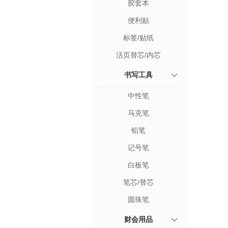
胶套本
便利贴
标签/贴纸
活页替芯/内芯
书写工具
中性笔
马克笔
铅笔
记号笔
白板笔
笔芯/替芯
圆珠笔
财会用品