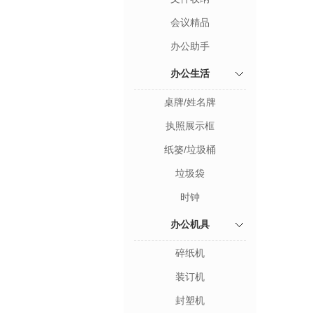
会议精品
办公助手
办公生活
桌牌/姓名牌
执照展示框
纸篓/垃圾桶
垃圾袋
时钟
办公机具
碎纸机
装订机
封塑机