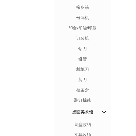
橡皮筋
号码机
印台/印油/印章
订装机
钻刀
铆管
裁纸刀
剪刀
档案盒
装订棉线
桌面美术馆
盲盒收纳
文具收纳