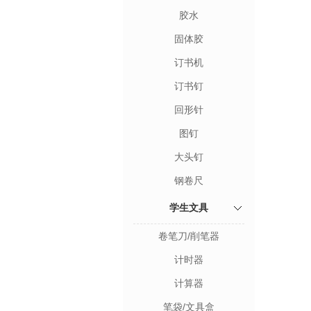
胶水
固体胶
订书机
订书钉
回形针
图钉
大头钉
钢卷尺
学生文具
卷笔刀/削笔器
计时器
计算器
笔袋/文具盒