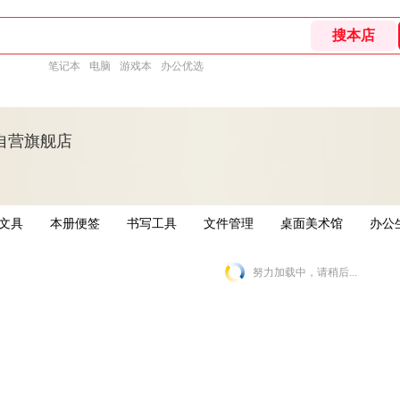
笔记本
电脑
游戏本
办公优选
自营旗舰店
文具
本册便签
书写工具
文件管理
桌面美术馆
办公
努力加载中，请稍后...